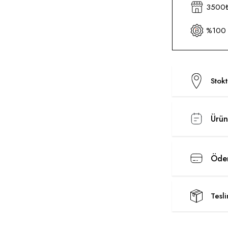
3500₺ 
%100 O
Stok
Ürün
Ödem
Tesl