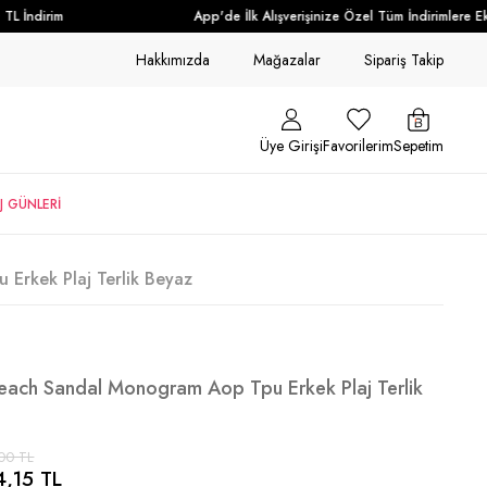
 İndirim
App'de İlk Alışverişinize Özel Tüm İndirimlere Ek 
Hakkımızda
Mağazalar
Sipariş Takip
Üye Girişi
Favorilerim
Sepetim
J GÜNLERİ
Erkek Plaj Terlik Beyaz
Beach Sandal Monogram Aop Tpu Erkek Plaj Terlik
00 TL
4,15 TL