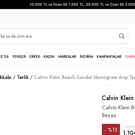
10.000 TL ve Üzeri Ek 1.500 TL, 20.000 TL ve Üzeri Ek 3.500 TL
SS'26
YENİLER
ERKEK
KADIN
MARKALAR
İNDİRİM
KAMPANYALAR
GARA
kkabı
Terlik
Calvin Klein Beach Sandal Monogram Aop Tpu 
Calvin Klein
Calvin Klein 
Beyaz
1.299,
%
15
1.10