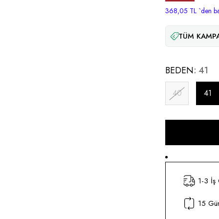
İndirim
368,05 TL
`den ba
TÜM KAMPA
BEDEN
41
40
41
1-3 İş
15 Gün