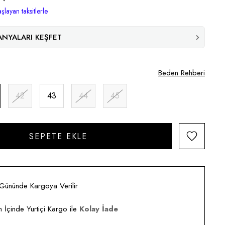
şlayan taksitlerle
NYALARI KEŞFET
Beden Rehberi
42
43
44
45
 Gününde Kargoya Verilir
 İçinde Yurtiçi Kargo ile
Kolay İade