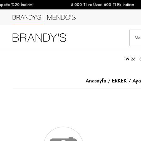
tte %20 İndirim!
5.000 Tl ve Üzeri 600 Tl Ek İndirim
FW'26
Anasayfa
ERKEK
Aya