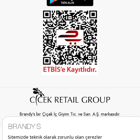
Brandy’s bir Çiçek İç Giyim Tic. ve San. A.Ş. markasıdır.
© 2026 Brandy’s | Her hakkı saklıdır.