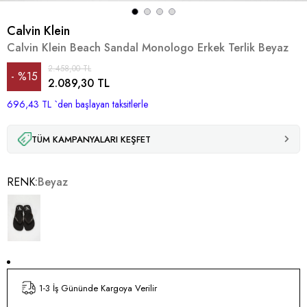
Calvin Klein
Calvin Klein Beach Sandal Monologo Erkek Terlik Beyaz
2.458,00 TL
%
15
2.089,30 TL
696,43 TL
İndirim
`den başlayan taksitlerle
TÜM KAMPANYALARI KEŞFET
RENK
Beyaz
1-3 İş Gününde Kargoya Verilir