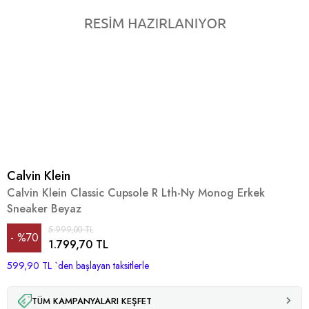
Calvin Klein
Calvin Klein Classic Cupsole R Lth-Ny Monog Erkek
Sneaker Beyaz
5.999,00 TL
%
70
1.799,70 TL
599,90 TL
İndirim
`den başlayan taksitlerle
TÜM KAMPANYALARI KEŞFET