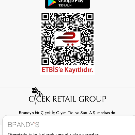
Brandy’s bir Çiçek İç Giyim Tic. ve San. A.Ş. markasıdır.
© 2026 Brandy’s | Her hakkı saklıdır.