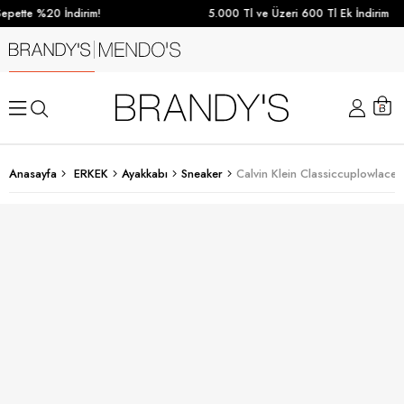
pette %20 İndirim!
5.000 Tl ve Üzeri 600 Tl Ek İndirim
Anasayfa
ERKEK
Ayakkabı
Sneaker
Calvin Klein Classiccuplowlaceu