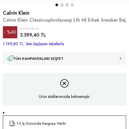
Calvin Klein
Calvin Klein Classiccuplowlaceup Lth Ml Erkek Sneaker Bej
5.999,00 TL
%
40
3.599,40 TL
1.199,80 TL
İndirim
`den başlayan taksitlerle
TÜM KAMPANYALARI KEŞFET
Ürün stoklarımızda kalmamıştır.
1-3 İş Gününde Kargoya Verilir