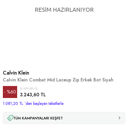
Calvin Klein
Calvin Klein Combat Mid Laceup Zip Erkek Bot Siyah
8.109,00 TL
%
60
3.243,60 TL
1.081,20 TL
İndirim
`den başlayan taksitlerle
TÜM KAMPANYALARI KEŞFET