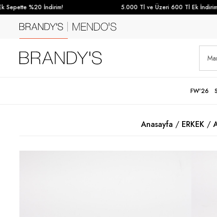
 Sepette %20 İndirim!
5.000 Tl ve Üzeri 600 Tl Ek İndirim
FW'26
Anasayfa
ERKEK