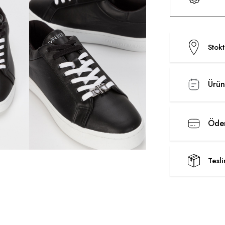
Stok
Ürün
Ödem
Tesl