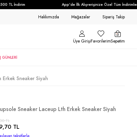
0 TL İndirim
App'de İlk Alışverişinize Özel Tüm İndirimlere
Hakkımızda
Mağazalar
Sipariş Takip
Üye Girişi
Favorilerim
Sepetim
J GÜNLERİ
h Erkek Sneaker Siyah
Cupsole Sneaker Laceup Lth Erkek Sneaker Siyah
00 TL
9,70 TL
şlayan taksitlerle