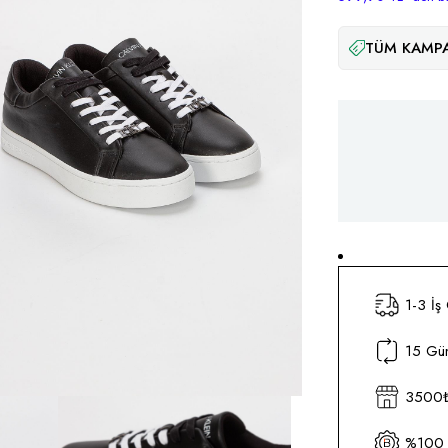
TÜM KAMPA
1-3 İş
15 Gün
3500₺ 
%100 O