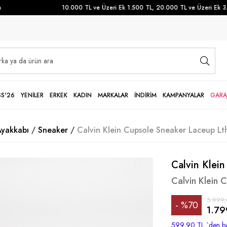
10.000 TL ve Üzeri Ek 1.500 TL, 20.000 TL ve Üzeri Ek 3.50
SS'26
YENİLER
ERKEK
KADIN
MARKALAR
İNDİRİM
KAMPANYALAR
GARA
Ayakkabı
Sneaker
Calvin Klein Cupsole Sneaker Laceup Lt
Calvin Klein
Calvin Klein 
5.999,
%
70
1.79
İndirim
599,90 TL
`den ba