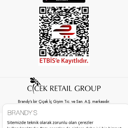
Brandy’s bir Çiçek İç Giyim Tic. ve San. A.Ş. markasıdır.
© 2026 Brandy’s | Her hakkı saklıdır.