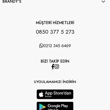
BRANDY'S
MÜŞTERİ HİZMETLERİ
0850 377 5 273
0212 345 6469
BİZİ TAKİP EDİN
UYGULAMAMIZI İNDİRİN