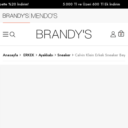
ette %20 İndirim!
5.000 Tl ve Üzeri 600 Tl Ek İndirim
Anasayfa
ERKEK
Ayakkabı
Sneaker
Calvin Klein Erkek Sneaker Beya