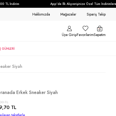
 TL İndirim
App'de İlk Alışverişinize Özel Tüm İndirimlere E
Hakkımızda
Mağazalar
Sipariş Takip
Üye Girişi
Favorilerim
Sepetim
J GÜNLERİ
neaker Siyah
Granada Erkek Sneaker Siyah
00 TL
9,70 TL
şlayan taksitlerle