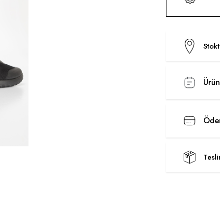
Stok
Ürün
Ödem
Tesl