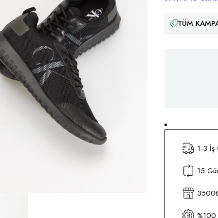
TÜM KAMPA
1-3 İş
15 Gün
3500₺ 
%100 O