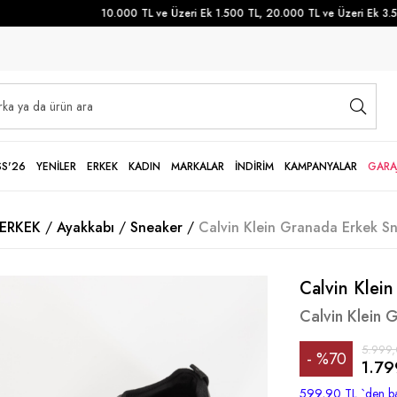
10.000 TL ve Üzeri Ek 1.500 TL, 20.000 TL ve Üzeri Ek 3.500
SS'26
YENİLER
ERKEK
KADIN
MARKALAR
İNDİRİM
KAMPANYALAR
GARA
ERKEK
Ayakkabı
Sneaker
Calvin Klein Granada Erkek S
Calvin Klein
Calvin Klein 
5.999,
%
70
1.79
İndirim
599,90 TL
`den ba