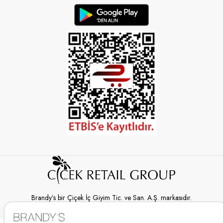
Brandy’s bir Çiçek İç Giyim Tic. ve San. A.Ş. markasıdır.
© 2026 Brandy’s | Her hakkı saklıdır.