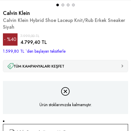
Calvin Klein
Calvin Klein Hybrid Shoe Laceup Knit/Rub Erkek Sneaker
Siyah
7.999,00 TL
%
40
4.799,40 TL
1.599,80 TL
İndirim
`den başlayan taksitlerle
TÜM KAMPANYALARI KEŞFET
Ürün stoklarımızda kalmamıştır.