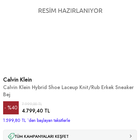
Calvin Klein
Calvin Klein Hybrid Shoe Laceup Knit/Rub Erkek Sneaker
Bej
7.999,00 TL
%
40
4.799,40 TL
1.599,80 TL
İndirim
`den başlayan taksitlerle
TÜM KAMPANYALARI KEŞFET