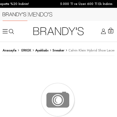
pette %20 İndirim!
5.000 Tl ve Üzeri 600 Tl Ek İndirim
Anasayfa
ERKEK
Ayakkabı
Sneaker