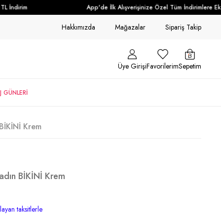
 İndirim
App'de İlk Alışverişinize Özel Tüm İndirimlere Ek +
Hakkımızda
Mağazalar
Sipariş Takip
Üye Girişi
Favorilerim
Sepetim
J GÜNLERİ
 BİKİNİ Krem
Kadın BİKİNİ Krem
ayan taksitlerle