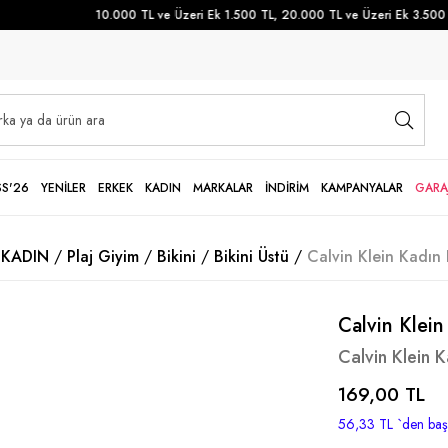
10.000 TL ve Üzeri Ek 1.500 TL, 20.000 TL ve Üzeri Ek 3.500 TL
SS'26
YENİLER
ERKEK
KADIN
MARKALAR
İNDİRİM
KAMPANYALAR
GARA
KADIN
Plaj Giyim
Bikini
Bikini Üstü
Calvin Klein Kadın
Calvin Klein
Calvin Klein 
169,00 TL
56,33 TL
`den başl