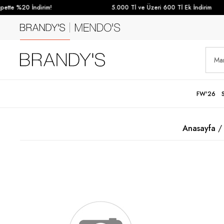
tte %20 İndirim!
5.000 Tl ve Üzeri 600 Tl Ek İndirim
FW'26
Anasayfa