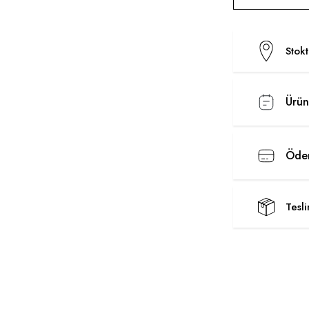
Stok
Ürün
Ödem
Tesl