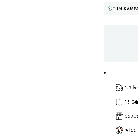
TÜM KAMPA
1-3 İş
15 Gün
3500₺ 
%100 O