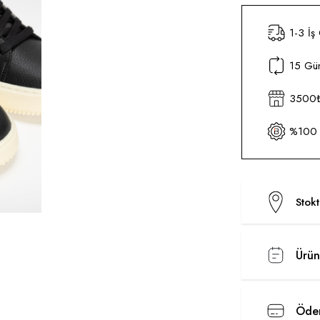
1-3 İş
15 Gün
3500₺ 
%100 O
Stok
Ürün
Ödem