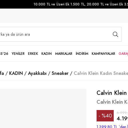
10.000 TL ve Üzeri Ek 1.500 TL, 20.000 TL ve Üzeri Ek 3.500
SS'26
YENİLER
ERKEK
KADIN
MARKALAR
İNDİRİM
KAMPANYALAR
GARA
fa
KADIN
Ayakkabı
Sneaker
Calvin Klein Kadın Sneake
Calvin Klein
Calvin Klein 
6.999
%
40
4.19
İndirim
1.399,80 TL
`den 