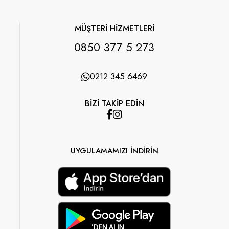
MÜŞTERİ HİZMETLERİ
0850 377 5 273
0212 345 6469
BİZİ TAKİP EDİN
UYGULAMAMIZI İNDİRİN