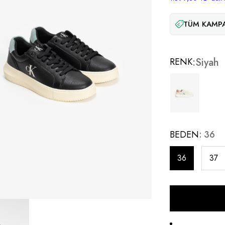
TÜM KAMPA
RENK
Siyah
BEDEN
36
36
37