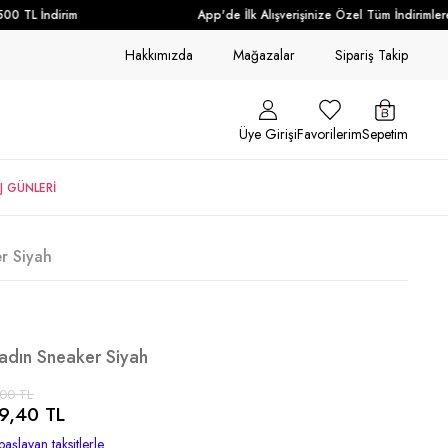
 TL İndirim
App'de İlk Alışverişinize Özel Tüm İndirimlere 
Hakkımızda
Mağazalar
Sipariş Takip
Üye Girişi
Favorilerim
Sepetim
J GÜNLERİ
r Siyah
Kadın Sneaker Siyah
,00 TL
9,40 TL
başlayan taksitlerle