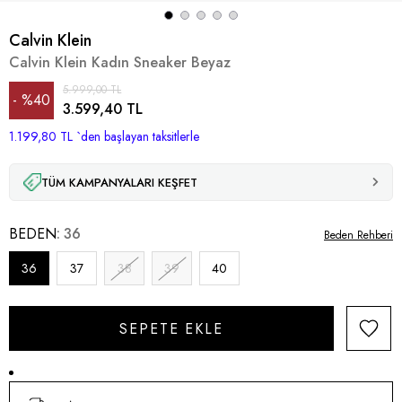
Calvin Klein
Calvin Klein Kadın Sneaker Beyaz
5.999,00 TL
%
40
3.599,40 TL
1.199,80 TL
İndirim
`den başlayan taksitlerle
TÜM KAMPANYALARI KEŞFET
BEDEN
36
Beden Rehberi
36
37
38
39
40