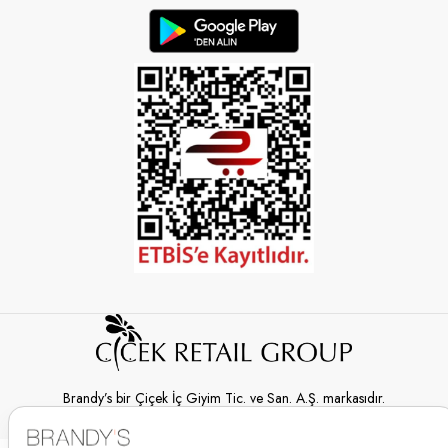
Brandy’s bir Çiçek İç Giyim Tic. ve San. A.Ş. markasıdır.
© 2026 Brandy’s | Her hakkı saklıdır.