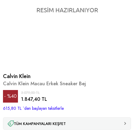
Calvin Klein
Calvin Klein Macau Erkek Sneaker Bej
3.079,00 TL
%
40
1.847,40 TL
615,80 TL
İndirim
`den başlayan taksitlerle
TÜM KAMPANYALARI KEŞFET