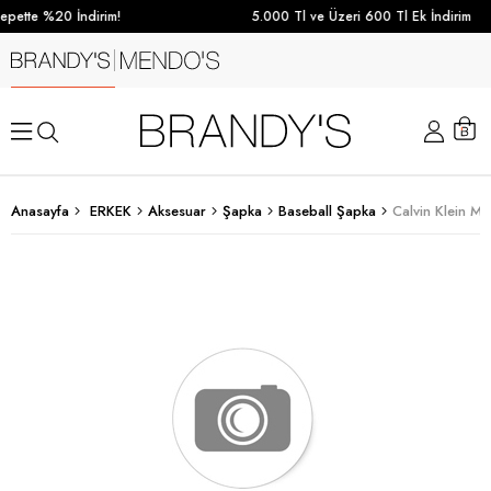
pette %20 İndirim!
5.000 Tl ve Üzeri 600 Tl Ek İndirim
Anasayfa
ERKEK
Aksesuar
Şapka
Baseball Şapka