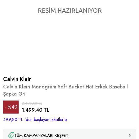
Calvin Klein
Calvin Klein Monogram Soft Bucket Hat Erkek Baseball
Şapka Gri
2.499,00 TL
%
40
1.499,40 TL
499,80 TL
İndirim
`den başlayan taksitlerle
TÜM KAMPANYALARI KEŞFET