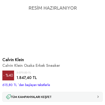
Calvin Klein
Calvin Klein Osaka Erkek Sneaker
3.079,00 TL
%
40
1.847,40 TL
615,80 TL
İndirim
`den başlayan taksitlerle
TÜM KAMPANYALARI KEŞFET