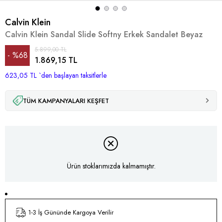
Calvin Klein
Calvin Klein Sandal Slide Softny Erkek Sandalet Beyaz
5.899,00 TL
%
68
1.869,15 TL
623,05 TL
İndirim
`den başlayan taksitlerle
TÜM KAMPANYALARI KEŞFET
Ürün stoklarımızda kalmamıştır.
1-3 İş Gününde Kargoya Verilir