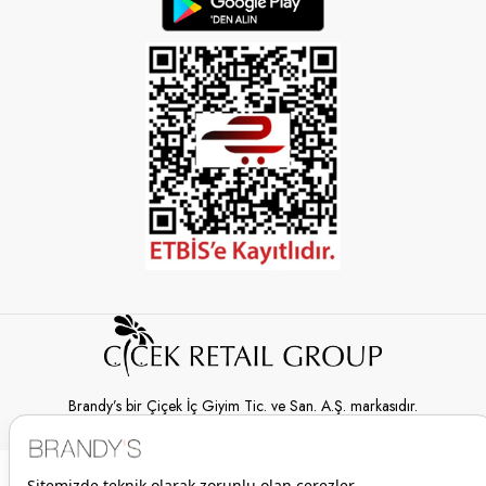
Brandy’s bir Çiçek İç Giyim Tic. ve San. A.Ş. markasıdır.
© 2026 Brandy’s | Her hakkı saklıdır.