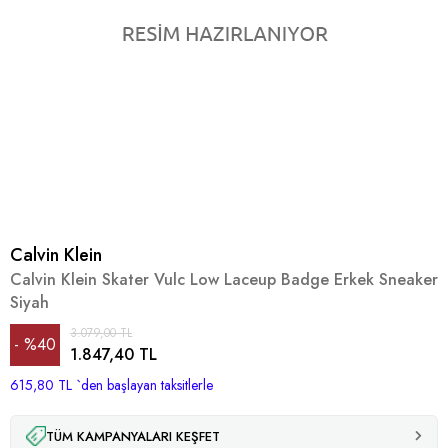
Calvin Klein
Calvin Klein Skater Vulc Low Laceup Badge Erkek Sneaker
Siyah
3.079,00 TL
%
40
1.847,40 TL
615,80 TL
İndirim
`den başlayan taksitlerle
TÜM KAMPANYALARI KEŞFET