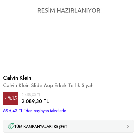
Calvin Klein
Calvin Klein Slide Aop Erkek Terlik Siyah
2.458,00 TL
%
15
2.089,30 TL
696,43 TL
İndirim
`den başlayan taksitlerle
TÜM KAMPANYALARI KEŞFET