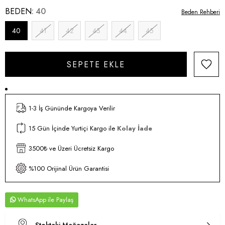
BEDEN
40
Beden Rehberi
40
41
42
43
44
45
1-3 İş Gününde Kargoya Verilir
15 Gün İçinde Yurtiçi Kargo ile
Kolay İade
3500₺ ve Üzeri Ücretsiz Kargo
%100 Orijinal Ürün Garantisi
WhatsApp