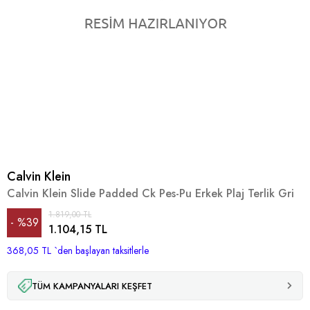
Calvin Klein
Calvin Klein Slide Padded Ck Pes-Pu Erkek Plaj Terlik Gri
1.819,00 TL
%
39
1.104,15 TL
368,05 TL
İndirim
`den başlayan taksitlerle
TÜM KAMPANYALARI KEŞFET