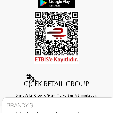
Brandy’s bir Çiçek İç Giyim Tic. ve San. A.Ş. markasıdır.
© 2026 Brandy’s | Her hakkı saklıdır.