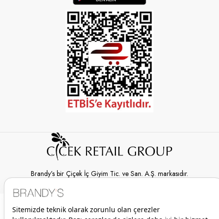
Brandy’s bir Çiçek İç Giyim Tic. ve San. A.Ş. markasıdır.
© 2026 Brandy’s | Her hakkı saklıdır.