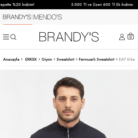
pette %20 İndirim!
5.000 Tl ve Üzeri 600 Tl Ek İndirim
Anasayfa
ERKEK
Giyim
Sweatshirt
Fermuarlı Sweatshirt
EA7 Erkek 