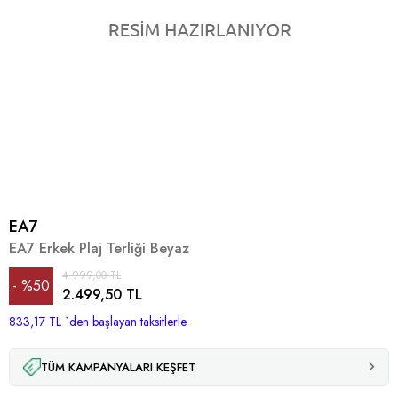
EA7
EA7 Erkek Plaj Terliği Beyaz
4.999,00 TL
%
50
2.499,50 TL
833,17 TL
İndirim
`den başlayan taksitlerle
TÜM KAMPANYALARI KEŞFET