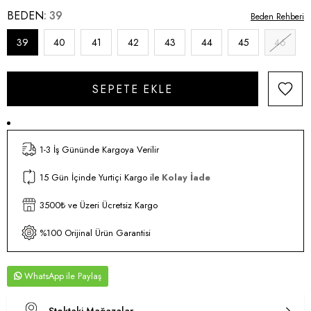
BEDEN
39
Beden Rehberi
39
40
41
42
43
44
45
46
1-3 İş Gününde Kargoya Verilir
15 Gün İçinde Yurtiçi Kargo ile
Kolay İade
3500₺ ve Üzeri Ücretsiz Kargo
%100 Orijinal Ürün Garantisi
WhatsApp