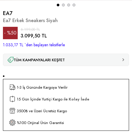
EA7
Ea7 Erkek Sneakers Siyah
6.199,00 TL
%
50
3.099,50 TL
1.033,17 TL
İndirim
`den başlayan taksitlerle
TÜM KAMPANYALARI KEŞFET
1-3 İş Gününde Kargoya Verilir
15 Gün İçinde Yurtiçi Kargo ile
Kolay İade
3500₺ ve Üzeri Ücretsiz Kargo
%100 Orijinal Ürün Garantisi