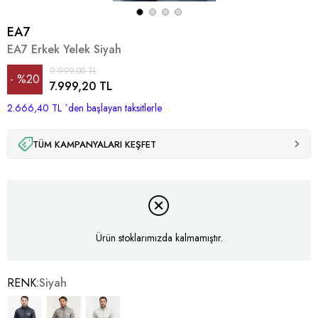
EA7
EA7 Erkek Yelek Siyah
9.999,00 TL
%
20
7.999,20 TL
2.666,40 TL
İndirim
`den başlayan taksitlerle
TÜM KAMPANYALARI KEŞFET
Ürün stoklarımızda kalmamıştır.
RENK
Siyah