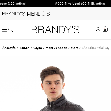
ette %20 İndirim!
5.000 Tl ve Üzeri 600 Tl Ek İndirim
Anasayfa
ERKEK
Giyim
Mont ve Kaban
Mont
EA7 Erkek Yelek Siy