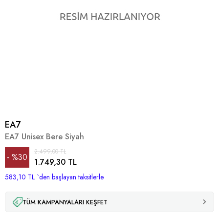
EA7
EA7 Unisex Bere Siyah
2.499,00 TL
%
30
1.749,30 TL
583,10 TL
İndirim
`den başlayan taksitlerle
TÜM KAMPANYALARI KEŞFET