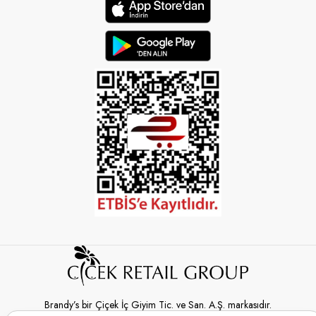
Brandy’s bir Çiçek İç Giyim Tic. ve San. A.Ş. markasıdır.