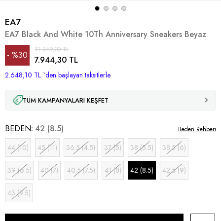
EA7
EA7 Black And White 10Th Anniversary Sneakers Beyaz
11.349,00 TL
%
30
7.944,30 TL
2.648,10 TL
İndirim
`den başlayan taksitlerle
TÜM KAMPANYALARI KEŞFET
BEDEN
42 (8.5)
Beden Rehberi
44 (10)
45 (11)
36.5 (4.5)
37 (5)
38 (5.5)
38.5 (6)
39 (6.5)
40 (7)
40.5 (7.5)
41 (8)
42 (8.5)
42.5 (9)
43 (9.5)