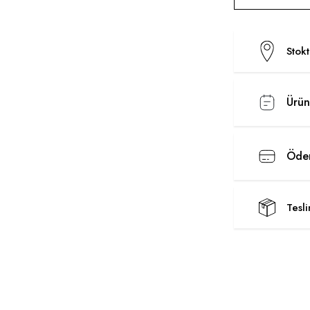
Stok
Ürün
Ödem
Tesl