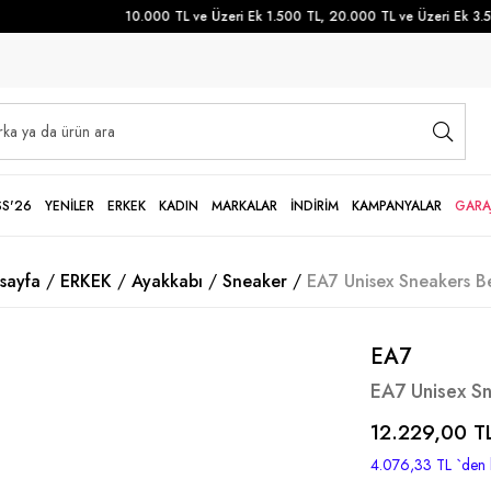
10.000 TL ve Üzeri Ek 1.500 TL, 20.000 TL ve Üzeri Ek 3.500
SS'26
YENİLER
ERKEK
KADIN
MARKALAR
İNDİRİM
KAMPANYALAR
GARA
sayfa
ERKEK
Ayakkabı
Sneaker
EA7 Unisex Sneakers B
EA7
EA7 Unisex S
12.229,00 T
4.076,33 TL
`den 