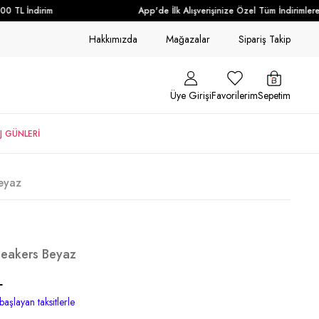
 TL İndirim
App'de İlk Alışverişinize Özel Tüm İndirimlere 
Hakkımızda
Mağazalar
Sipariş Takip
Üye Girişi
Favorilerim
Sepetim
J GÜNLERİ
eyaz
neakers Beyaz
L
başlayan taksitlerle