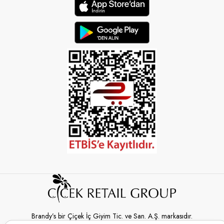
Brandy’s bir Çiçek İç Giyim Tic. ve San. A.Ş. markasıdır.