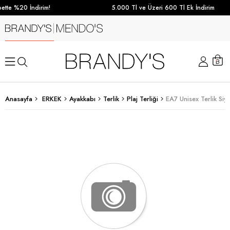
tte %20 İndirim!
5.000 Tl ve Üzeri 600 Tl Ek İndirim
Anasayfa
ERKEK
Ayakkabı
Terlik
Plaj Terliği
EA7 Unisex Terlik Siy