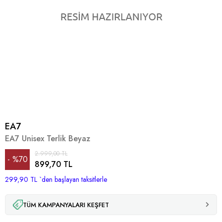
EA7
EA7 Unisex Terlik Beyaz
2.999,00 TL
%
70
899,70 TL
299,90 TL
İndirim
`den başlayan taksitlerle
TÜM KAMPANYALARI KEŞFET