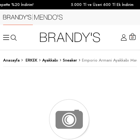
pette %20 İndirim!
5.000 Tl ve Üzeri 600 Tl Ek İndirim
Anasayfa
ERKEK
Ayakkabı
Sneaker
Emporio Armani Ayakkabı Mavi