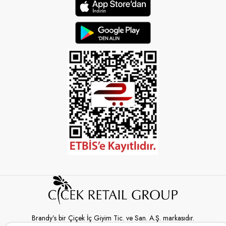
Brandy’s bir Çiçek İç Giyim Tic. ve San. A.Ş. markasıdır.