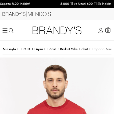
epette %20 İndirim!
5.000 Tl ve Üzeri 600 Tl Ek İndirim
Anasayfa
ERKEK
Giyim
T-Shirt
Bisiklet Yaka T-Shirt
Emporio Armani 