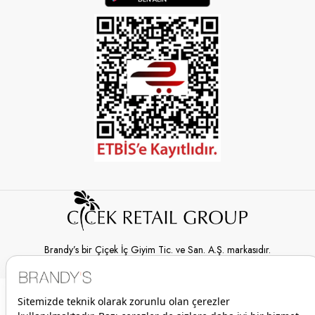
Brandy’s bir Çiçek İç Giyim Tic. ve San. A.Ş. markasıdır.
© 2026 Brandy’s | Her hakkı saklıdır.