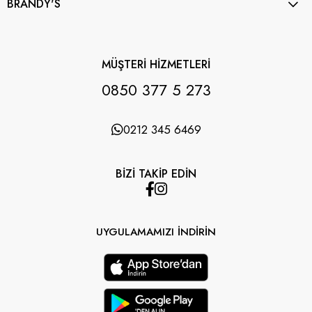
BRANDY'S
MÜŞTERİ HİZMETLERİ
0850 377 5 273
0212 345 6469
BİZİ TAKİP EDİN
UYGULAMAMIZI İNDİRİN