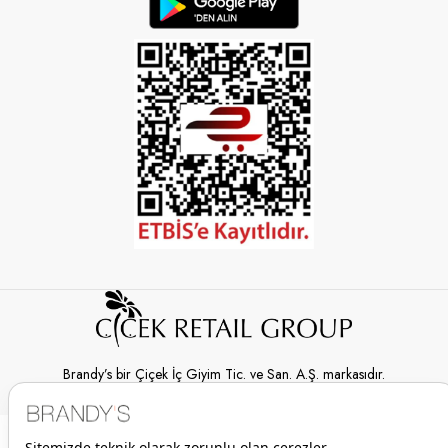
Brandy’s bir Çiçek İç Giyim Tic. ve San. A.Ş. markasıdır.
© 2026 Brandy’s | Her hakkı saklıdır.