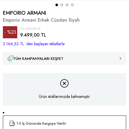
EMPORIO ARMANI
Emporio Armani Erkek Cüzdan Siyah
12.399,00 TL
%
23
9.499,00 TL
3.166,33 TL
İndirim
`den başlayan taksitlerle
TÜM KAMPANYALARI KEŞFET
Ürün stoklarımızda kalmamıştır.
1-3 İş Gününde Kargoya Verilir