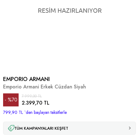
EMPORIO ARMANI
Emporio Armani Erkek Cüzdan Siyah
7.999,00 TL
%
70
2.399,70 TL
799,90 TL
İndirim
`den başlayan taksitlerle
TÜM KAMPANYALARI KEŞFET