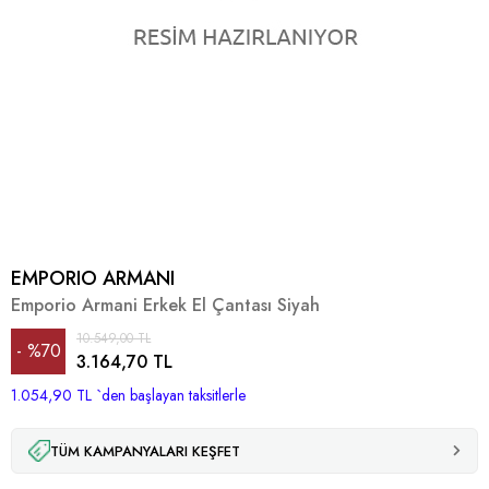
EMPORIO ARMANI
Emporio Armani Erkek El Çantası Siyah
10.549,00 TL
%
70
3.164,70 TL
1.054,90 TL
İndirim
`den başlayan taksitlerle
TÜM KAMPANYALARI KEŞFET