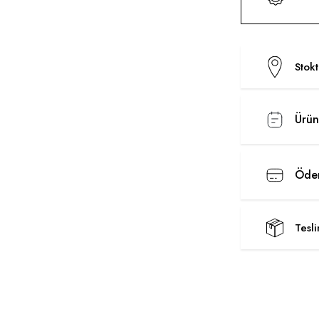
Stok
Ürün
Ödem
Tesl