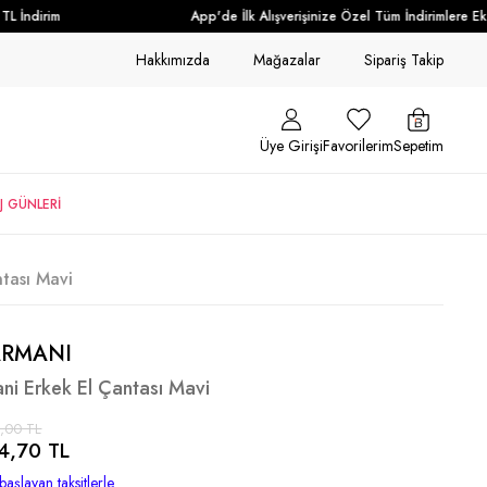
 İndirim
App'de İlk Alışverişinize Özel Tüm İndirimlere Ek 
Hakkımızda
Mağazalar
Sipariş Takip
Üye Girişi
Favorilerim
Sepetim
J GÜNLERİ
tası Mavi
ARMANI
i Erkek El Çantası Mavi
,00 TL
4,70 TL
başlayan taksitlerle