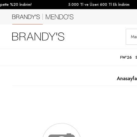
tte %20 İndirim!
5.000 Tl ve Üzeri 600 Tl Ek İndirim
FW'26
Anasayfa