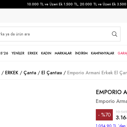
10.000 TL ve Üzeri Ek 1.500 TL, 20.000 TL ve Üzeri Ek 3.500 TL
SS'26
YENİLER
ERKEK
KADIN
MARKALAR
İNDİRİM
KAMPANYALAR
GARA
ERKEK
Çanta
El Çantası
Emporio Armani Erkek El Çan
EMPORIO 
Emporio Arman
10.549
%
70
3.16
İndirim
1.054,90 TL
`den 