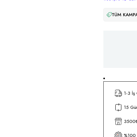
TÜM KAMPA
1-3 İş
15 Gün
3500₺ 
%100 O