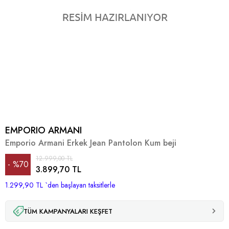
EMPORIO ARMANI
Emporio Armani Erkek Jean Pantolon Kum beji
12.999,00 TL
%
70
3.899,70 TL
1.299,90 TL
İndirim
`den başlayan taksitlerle
TÜM KAMPANYALARI KEŞFET