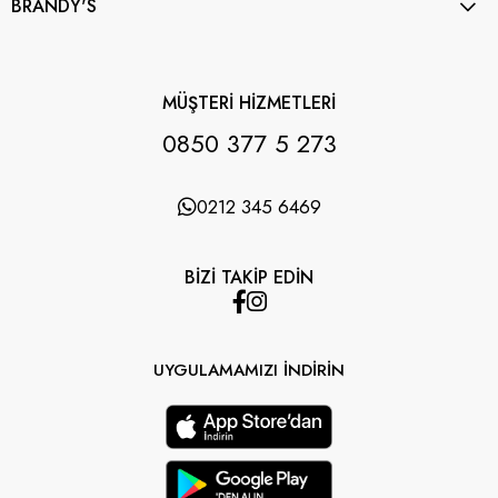
BRANDY'S
MÜŞTERİ HİZMETLERİ
0850 377 5 273
0212 345 6469
BİZİ TAKİP EDİN
UYGULAMAMIZI İNDİRİN