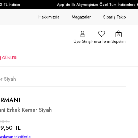
L İndirim
App'de İlk Alışverişinize Özel Tüm İndirimlere Ek
Hakkımızda
Mağazalar
Sipariş Takip
Üye Girişi
Favorilerim
Sepetim
J GÜNLERİ
r Siyah
ARMANI
ni Erkek Kemer Siyah
00 TL
9,50 TL
aşlayan taksitlerle