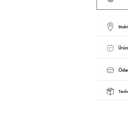
Stok
Ürün
Ödem
Tesl