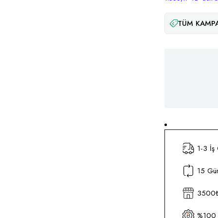
TÜM KAMPA
1-3 İş
15 Gün
3500₺ 
%100 O