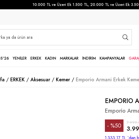
10.000 TL ve Üzeri Ek 1.500 TL, 20.000 TL ve Üzeri Ek 3.500 T
SS'26
YENİLER
ERKEK
KADIN
MARKALAR
İNDİRİM
KAMPANYALAR
GARA
fa
ERKEK
Aksesuar
Kemer
Emporio Armani Erkek Keme
EMPORIO 
Emporio Arma
7.999,
%
50
3.99
İndirim
1.333,17 TL
`den b