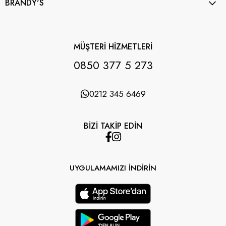
BRANDY'S
MÜŞTERİ HİZMETLERİ
0850 377 5 273
0212 345 6469
BİZİ TAKİP EDİN
UYGULAMAMIZI İNDİRİN