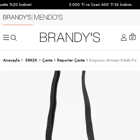
ette %20 İndirim!
5.000 Tl ve Üzeri 600 Tl Ek İndirim
Anasayfa
ERKEK
Çanta
Reporter Çanta
Emporio Armani Erkek Posta