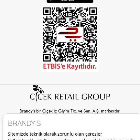
Brandy’s bir Çiçek İç Giyim Tic. ve San. A.Ş. markasıdır.
© 2026 Brandy’s | Her hakkı saklıdır.