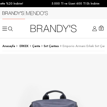
tte %20 İndirim!
5.000 Tl ve Üzeri 600 Tl Ek İndirim
Anasayfa
ERKEK
Çanta
Sırt Çantası
Emporio Armani Erkek Sırt Çanta