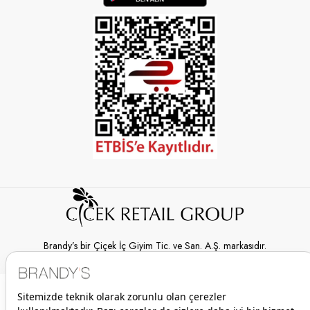
Brandy’s bir Çiçek İç Giyim Tic. ve San. A.Ş. markasıdır.
© 2026 Brandy’s | Her hakkı saklıdır.