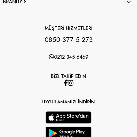
BRANDY'S
MÜŞTERİ HİZMETLERİ
0850 377 5 273
0212 345 6469
BİZİ TAKİP EDİN
UYGULAMAMIZI İNDİRİN