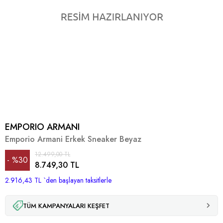
EMPORIO ARMANI
Emporio Armani Erkek Sneaker Beyaz
12.499,00 TL
%
30
8.749,30 TL
2.916,43 TL
İndirim
`den başlayan taksitlerle
TÜM KAMPANYALARI KEŞFET