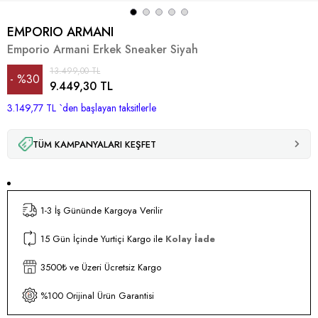
EMPORIO ARMANI
Emporio Armani Erkek Sneaker Siyah
13.499,00 TL
%
30
9.449,30 TL
3.149,77 TL
İndirim
`den başlayan taksitlerle
TÜM KAMPANYALARI KEŞFET
1-3 İş Gününde Kargoya Verilir
15 Gün İçinde Yurtiçi Kargo ile
Kolay İade
3500₺ ve Üzeri Ücretsiz Kargo
%100 Orijinal Ürün Garantisi