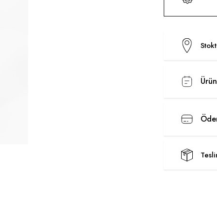
Stok
Ürün
Ödem
Tesl