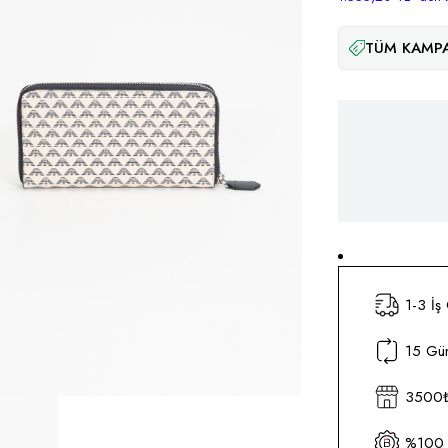
TÜM KAMPA
1-3 İş
15 Gün
3500₺ 
%100 O