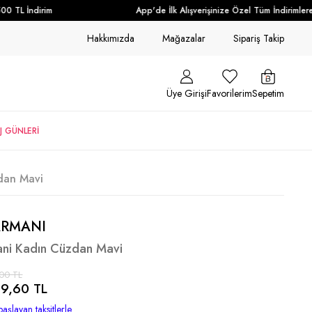
 TL İndirim
App'de İlk Alışverişinize Özel Tüm İndirimlere 
Hakkımızda
Mağazalar
Sipariş Takip
Üye Girişi
Favorilerim
Sepetim
J GÜNLERİ
dan Mavi
ARMANI
ni Kadın Cüzdan Mavi
00 TL
9,60 TL
aşlayan taksitlerle