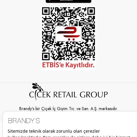
Brandy’s bir Çiçek İç Giyim Tic. ve San. A.Ş. markasıdır.
© 2026 Brandy’s | Her hakkı saklıdır.