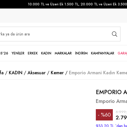
10.000 TL ve Üzeri Ek 1.500 TL, 20.000 TL ve Üzeri Ek 3.500 TL
SS'26
YENİLER
ERKEK
KADIN
MARKALAR
İNDİRİM
KAMPANYALAR
GARA
fa
KADIN
Aksesuar
Kemer
Emporio Armani Kadın Keme
EMPORIO 
Emporio Arma
6.999
%
60
2.79
İndirim
933,20 TL
`den ba