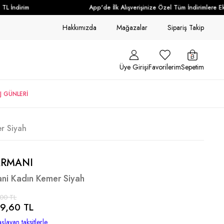
 İndirim
App'de İlk Alışverişinize Özel Tüm İndirimlere Ek 
Hakkımızda
Mağazalar
Sipariş Takip
Üye Girişi
Favorilerim
Sepetim
J GÜNLERİ
r Siyah
ARMANI
ni Kadın Kemer Siyah
,00 TL
9,60 TL
şlayan taksitlerle