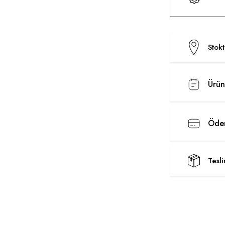
Stok
Ürün
Ödem
Tesl