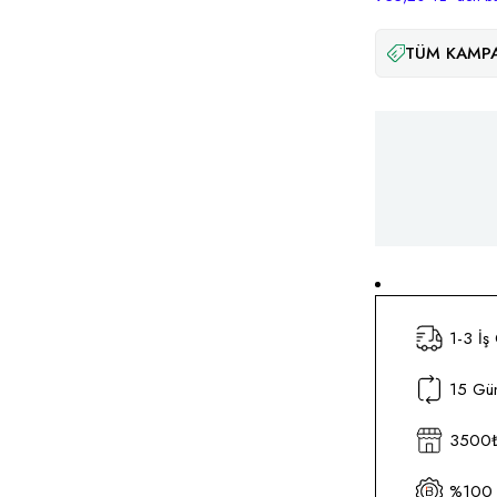
TÜM KAMPA
1-3 İş
15 Gün
3500₺ 
%100 O