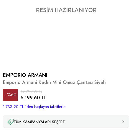
EMPORIO ARMANI
Emporio Armani Kadın Mini Omuz Çantası Siyah
12.999,00 TL
%
60
5.199,60 TL
1.733,20 TL
İndirim
`den başlayan taksitlerle
TÜM KAMPANYALARI KEŞFET