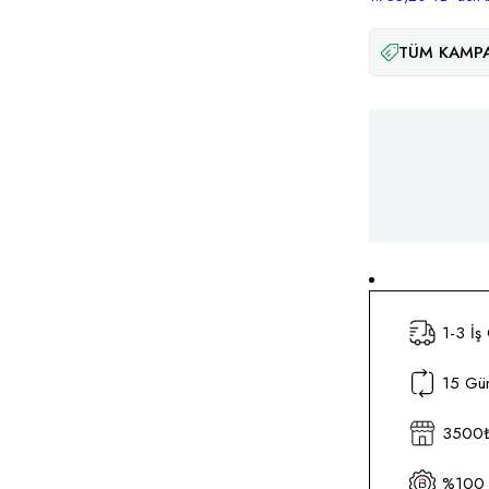
TÜM KAMPA
1-3 İş
15 Gün
3500₺ 
%100 O