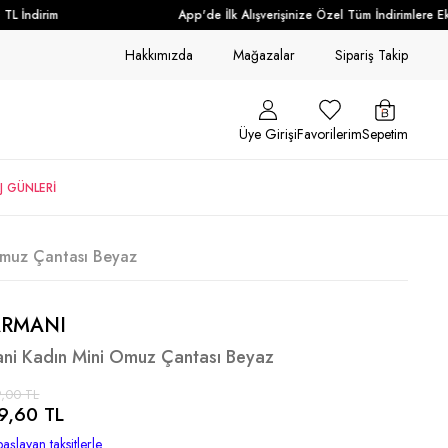
 İndirim
App'de İlk Alışverişinize Özel Tüm İndirimlere Ek 
Hakkımızda
Mağazalar
Sipariş Takip
Üye Girişi
Favorilerim
Sepetim
J GÜNLERİ
Omuz Çantası Beyaz
ARMANI
ni Kadın Mini Omuz Çantası Beyaz
,00 TL
9,60 TL
aşlayan taksitlerle