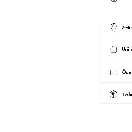
Stok
Ürün
Ödem
Tesl