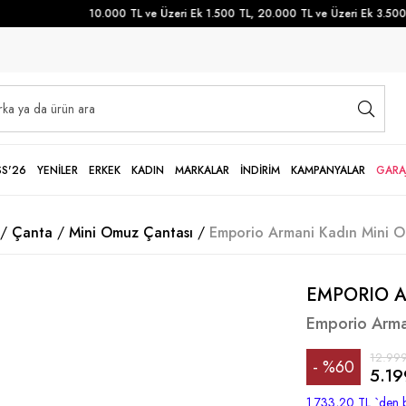
10.000 TL ve Üzeri Ek 1.500 TL, 20.000 TL ve Üzeri Ek 3.500 TL
SS'26
YENİLER
ERKEK
KADIN
MARKALAR
İNDİRİM
KAMPANYALAR
GARA
Çanta
Mini Omuz Çantası
Emporio Armani Kadın Mini 
EMPORIO 
Emporio Arma
12.999
%
60
5.19
İndirim
1.733,20 TL
`den b