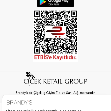
Brandy’s bir Çiçek İç Giyim Tic. ve San. A.Ş. markasıdır.
© 2026 Brandy’s | Her hakkı saklıdır.