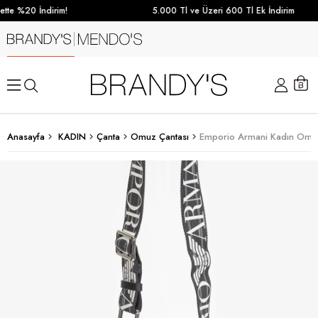
tte %20 İndirim!
5.000 Tl ve Üzeri 600 Tl Ek İndirim
Anasayfa
KADIN
Çanta
Omuz Çantası
Emporio Armani Kadın Omuz 