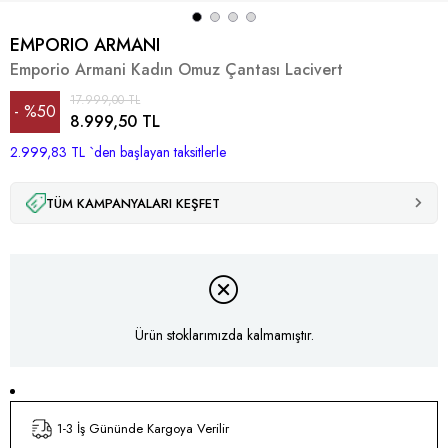
EMPORIO ARMANI
Emporio Armani Kadın Omuz Çantası Lacivert
17.999,00 TL
%
50
8.999,50 TL
2.999,83 TL
İndirim
`den başlayan taksitlerle
TÜM KAMPANYALARI KEŞFET
Ürün stoklarımızda kalmamıştır.
1-3 İş Gününde Kargoya Verilir